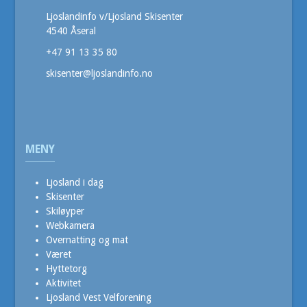
Ljoslandinfo v/Ljosland Skisenter
4540 Åseral
+47 91 13 35 80
skisenter@ljoslandinfo.no
MENY
Ljosland i dag
Skisenter
Skiløyper
Webkamera
Overnatting og mat
Været
Hyttetorg
Aktivitet
Ljosland Vest Velforening