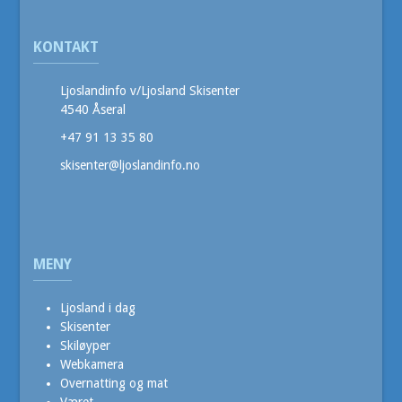
KONTAKT
Ljoslandinfo v/Ljosland Skisenter
4540 Åseral
+47 91 13 35 80
skisenter@ljoslandinfo.no
MENY
Ljosland i dag
Skisenter
Skiløyper
Webkamera
Overnatting og mat