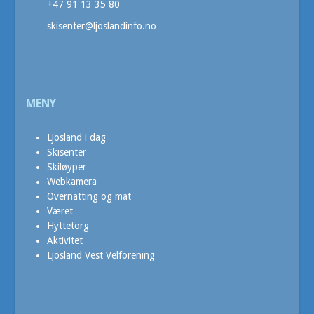
+47 91 13 35 80
skisenter@ljoslandinfo.no
MENY
Ljosland i dag
Skisenter
Skiløyper
Webkamera
Overnatting og mat
Været
Hyttetorg
Aktivitet
Ljosland Vest Velforening