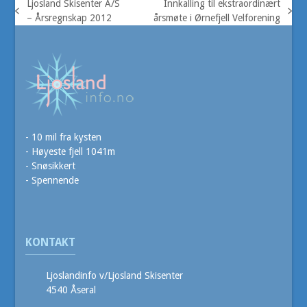
Ljosland Skisenter A/S
Innkalling til ekstraordinært
previous
next
– Årsregnskap 2012
årsmøte i Ørnefjell Velforening
post:
post:
- 10 mil fra kysten
- Høyeste fjell 1041m
- Snøsikkert
- Spennende
KONTAKT
Ljoslandinfo v/Ljosland Skisenter
4540 Åseral