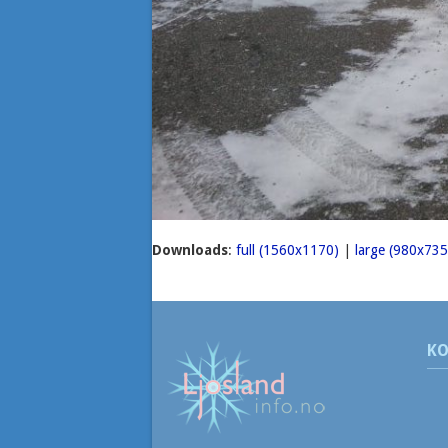
Downloads
:
full (1560x1170)
|
large (980x735
KO