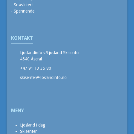
- Snøsikkert
- Spennende
KONTAKT
Ljoslandinfo v/Ljosland Skisenter
4540 Åseral
+47 91 13 35 80
skisenter@ljoslandinfo.no
MENY
Ljosland i dag
Skisenter