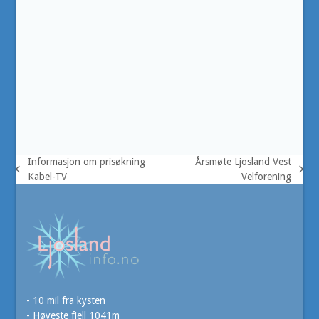
Informasjon om prisøkning
Årsmøte Ljosland Vest
previous
next
Kabel-TV
Velforening
post:
post:
- 10 mil fra kysten
- Høyeste fjell 1041m