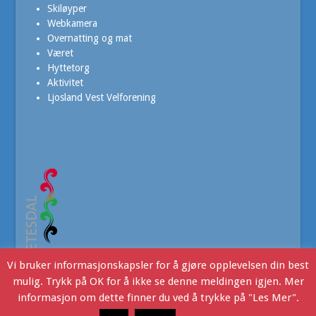
Skiløyper
Webkamera
Overnatting og mat
Været
Hyttetorg
Aktivitet
Ljosland Vest Velforening
Vi bruker informasjonskapsler for å gjøre opplevelsen din best
mulig. Trykk på OK for å ikke se denne meldingen igjen. Mer
informasjon om dette finner du ved å trykke på "Les Mer".