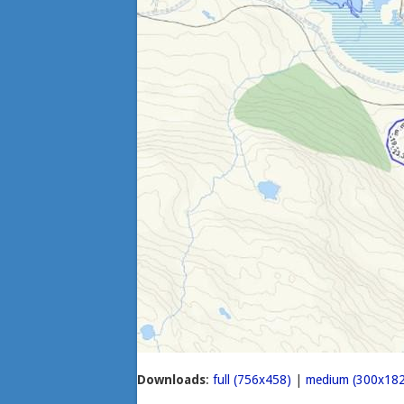
Downloads
:
full (756x458)
|
medium (300x182