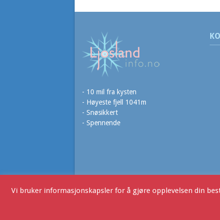
KO
- 10 mil fra kysten
- Høyeste fjell 1041m
- Snøsikkert
- Spennende
Vi bruker informasjonskapsler for å gjøre opplevelsen din bes
Ljoslandinfo
- Copyright © 2016. Webdesign v/JHR 