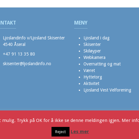
NTAKT
MENY
Ljoslandinfo v/Ljosland Skisenter
Ljosland i dag
4540 Åseral
Skisenter
Skiløyper
+47 91 13 35 80
Webkamera
skisenter@ljoslandinfo.no
Overnatting og mat
Været
Hyttetorg
Aktivitet
Ljosland Vest Velforening
t mulig. Trykk på OK for å ikke se denne meldingen igjen. Mer in
Produksjon
Les mer
Reject