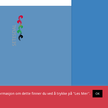
formasjon om dette finner du ved å trykke på "Les Mer".
OK
Ljosland i dag
Kontakt Oss