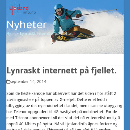
Open
Close
Skip
to
mobile
mobile
content
Nyheter
menu
menu
Hjem
»
Lynraskt internett på fjellet.
Lynraskt internett på fjellet.
september 14, 2014
Som de fleste kanskje har observert har det siden i fjor stått 2
«tvillingmaster» på toppen av Ørnefjell. Dette er et ledd i
utbygging av det nye nødnettet i landet, men i samme utbygging
har Telenor oppgradert til 4G hastighet på mobilnettet. For de
med Telenor abonnement vil det si at det nå er teoretisk mulig å
oppnå 40 Mbit\s på hytta. Nå vil Ljoslandinfo åpnes fortere og