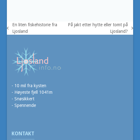
En liten fiskehistorie fra
På jakt etter hytte eller tomt på
previous
next
Ljosland
Ljosland?
post:
post:
- 10 mil fra kysten
- Høyeste fjell 1041m
- Snøsikkert
- Spennende
KONTAKT