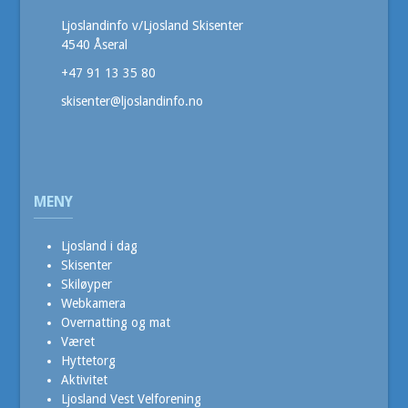
Ljoslandinfo v/Ljosland Skisenter
4540 Åseral
+47 91 13 35 80
skisenter@ljoslandinfo.no
MENY
Ljosland i dag
Skisenter
Skiløyper
Webkamera
Overnatting og mat
Været
Hyttetorg
Aktivitet
Ljosland Vest Velforening