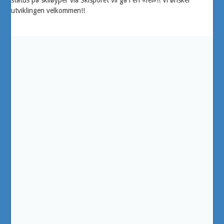
status på skiløyper via Skisporet vil gå i en «fei»!! Vi ønsker
utviklingen velkommen!!