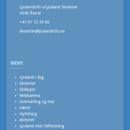
Ljoslandinfo v/Ljosland Skisenter
4540 Åseral
+47 91 13 35 80
skisenter@ljoslandinfo.no
MENY
Ljosland i dag
Skisenter
Skiløyper
Webkamera
Overnatting og mat
Været
Hyttetorg
Aktivitet
Ljosland Vest Velforening