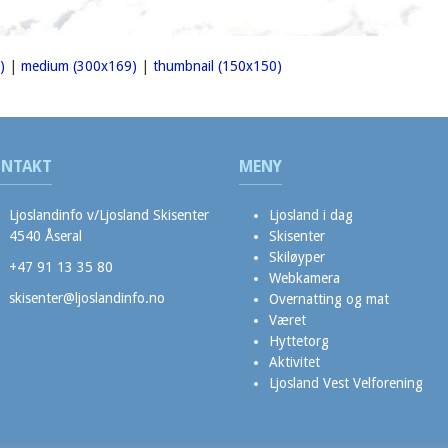
)
|
medium (300x169)
|
thumbnail (150x150)
NTAKT
MENY
Ljoslandinfo v/Ljosland Skisenter
Ljosland i dag
4540 Åseral
Skisenter
Skiløyper
+47 91 13 35 80
Webkamera
skisenter@ljoslandinfo.no
Overnatting og mat
Været
Hyttetorg
Aktivitet
Ljosland Vest Velforening