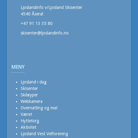
Ljoslandinfo v/Ljosland Skisenter
4540 Åseral
+47 91 13 35 80
skisenter@ljoslandinfo.no
MENY
Ljosland i dag
Skisenter
Skiløyper
Webkamera
Overnatting og mat
Været
Hyttetorg
Aktivitet
Ljosland Vest Velforening