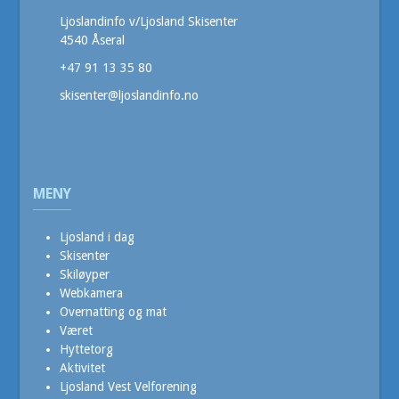
Ljoslandinfo v/Ljosland Skisenter
4540 Åseral
+47 91 13 35 80
skisenter@ljoslandinfo.no
MENY
Ljosland i dag
Skisenter
Skiløyper
Webkamera
Overnatting og mat
Været
Hyttetorg
Aktivitet
Ljosland Vest Velforening