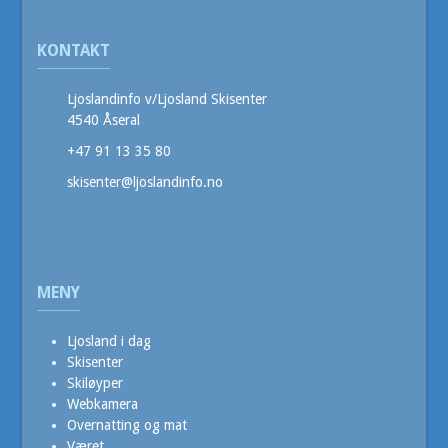
KONTAKT
Ljoslandinfo v/Ljosland Skisenter
4540 Åseral
+47 91 13 35 80
skisenter@ljoslandinfo.no
MENY
Ljosland i dag
Skisenter
Skiløyper
Webkamera
Overnatting og mat
Været