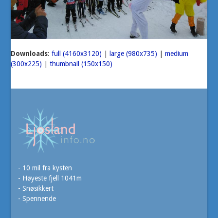
Downloads
:
full (4160x3120)
|
large (980x735)
|
medium
(300x225)
|
thumbnail (150x150)
- 10 mil fra kysten
- Høyeste fjell 1041m
- Snøsikkert
- Spennende