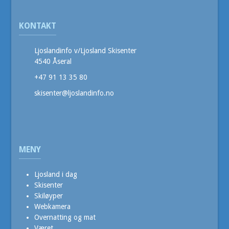
KONTAKT
Ljoslandinfo v/Ljosland Skisenter
4540 Åseral
+47 91 13 35 80
skisenter@ljoslandinfo.no
MENY
Ljosland i dag
Skisenter
Skiløyper
Webkamera
Overnatting og mat
Været