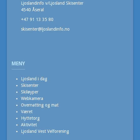
Ljoslandinfo v/Ljosland Skisenter
4540 Åseral
+47 91 13 35 80
skisenter@ljoslandinfo.no
MENY
Ljosland i dag
Skisenter
Skiløyper
Webkamera
Overnatting og mat
Været
Hyttetorg
Aktivitet
Ljosland Vest Velforening