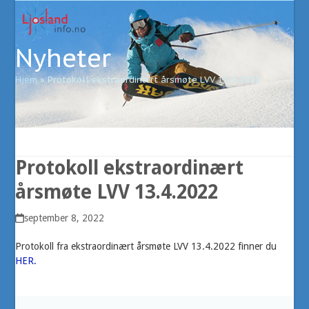
Open
Close
Skip
to
mobile
mobile
content
Nyheter
menu
menu
Hjem
»
Protokoll ekstraordinært årsmøte LVV 13.4.2022
Protokoll ekstraordinært
årsmøte LVV 13.4.2022
september 8, 2022
Protokoll fra ekstraordinært årsmøte LVV 13.4.2022 finner du
HER.