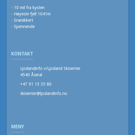
i
- 10 mil fra kysten
- Høyeste fjell 1041m
g
- Snøsikkert
a
- Spennende
t
i
o
KONTAKT
n
Ljoslandinfo v/Ljosland Skisenter
4540 Åseral
+47 91 13 35 80
skisenter@ljoslandinfo.no
MENY