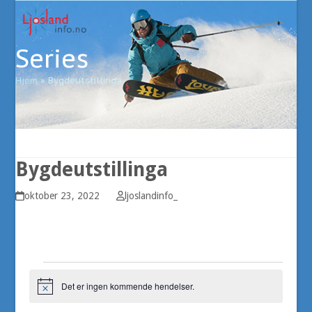
Open
Close
Skip
to
mobile
mobile
content
Series
menu
menu
Hjem
»
Bygdeutstillinga
Bygdeutstillinga
oktober 23, 2022
ljoslandinfo_
A
Det er ingen kommende hendelser.
Merknad
r