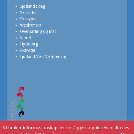
Ljosland i dag
Skisenter
Skiløyper
Webkamera
Overnatting og mat
Været
Hyttetorg
Aktivitet
Ljosland Vest Velforening
Vi bruker informasjonskapsler for å gjøre opplevelsen din best