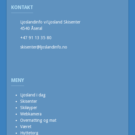
KONTAKT
Ljoslandinfo v/Ljosland Skisenter
4540 Åseral
+47 91 13 35 80
skisenter@ljoslandinfo.no
MENY
Ljosland i dag
Skisenter
Skiløyper
Webkamera
Overnatting og mat
Været
Hyttetorg