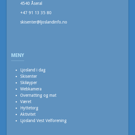
4540 Åseral
+47 91 13 35 80
skisenter@ljoslandinfo.no
MENY
Ljosland i dag
Skisenter
Skiløyper
Webkamera
Overnatting og mat
Været
Hyttetorg
Aktivitet
Ljosland Vest Velforening