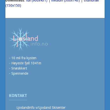
Downloads
:
full (900x431)
|
medium (300x143)
|
thumbnail
(150x150)
- 10 mil fra kysten
- Høyeste fjell 1041m
- Snøsikkert
- Spennende
KONTAKT
Ljoslandinfo v/Ljosland Skisenter