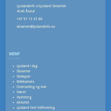
Ljoslandinfo v/Ljosland Skisenter
4540 Åseral
+47 91 13 35 80
skisenter@ljoslandinfo.no
MENY
Ljosland i dag
Skisenter
Skiløyper
Webkamera
Overnatting og mat
Været
Hyttetorg
Aktivitet
Ljosland Vest Velforening