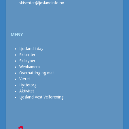
skisenter@ljoslandinfo.no
MENY
Ljosland i dag
Skisenter
Skiløyper
Webkamera
Overnatting og mat
Været
Hyttetorg
Aktivitet
Ljosland Vest Velforening