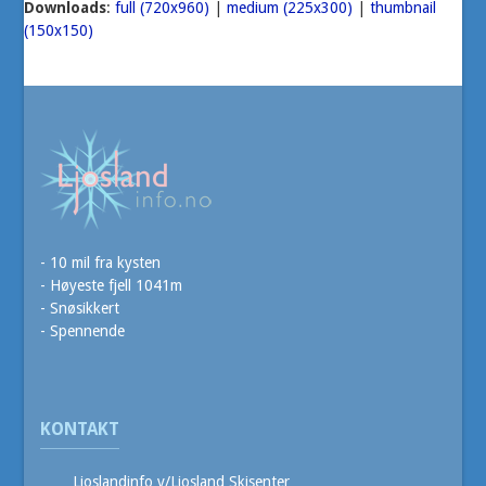
Downloads
:
full (720x960)
|
medium (225x300)
|
thumbnail
(150x150)
- 10 mil fra kysten
- Høyeste fjell 1041m
- Snøsikkert
- Spennende
KONTAKT
Ljoslandinfo v/Ljosland Skisenter