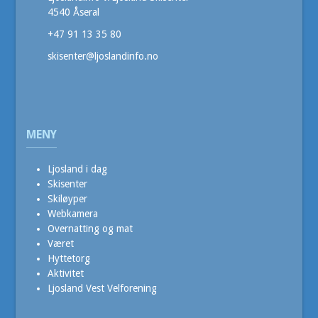
4540 Åseral
+47 91 13 35 80
skisenter@ljoslandinfo.no
MENY
Ljosland i dag
Skisenter
Skiløyper
Webkamera
Overnatting og mat
Været
Hyttetorg
Aktivitet
Ljosland Vest Velforening