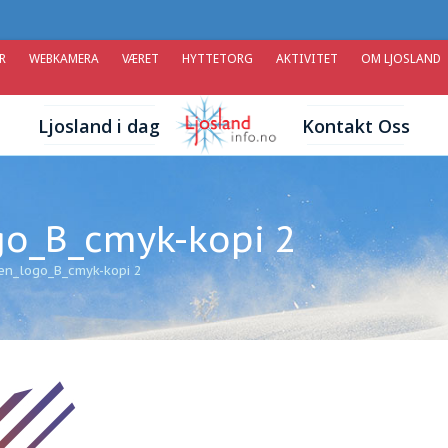
R
WEBKAMERA
VÆRET
HYTTETORG
AKTIVITET
OM LJOSLAND
Ljosland i dag
Kontakt Oss
o_B_cmyk-kopi 2
en_logo_B_cmyk-kopi 2