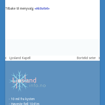
Tilbake til menyvalg
«Aktivitet»
Ljosland Kapell
Bortelid seter
previous
next
post:
post:
- 10 mil fra kysten
- Høyeste fjell 1041m