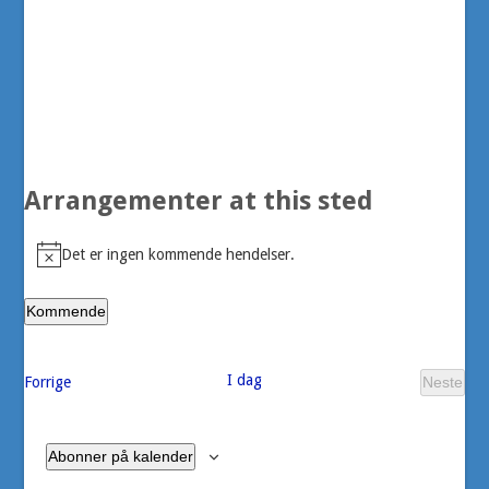
Arrangementer at this sted
Det er ingen kommende hendelser.
Merknad
Kommende
Velg
dato.
I dag
Arrangementer
Forrige
Neste
Arran
Abonner på kalender