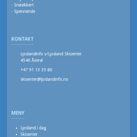
- Snøsikkert
- Spennende
KONTAKT
Ljoslandinfo v/Ljosland Skisenter
4540 Åseral
+47 91 13 35 80
skisenter@ljoslandinfo.no
MENY
Ljosland i dag
Skisenter