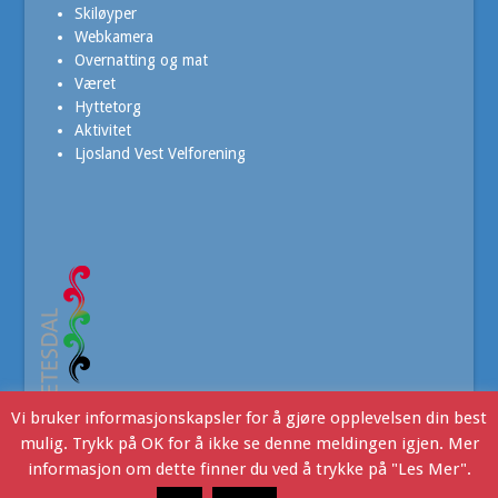
Skiløyper
Webkamera
Overnatting og mat
Været
Hyttetorg
Aktivitet
Ljosland Vest Velforening
Vi bruker informasjonskapsler for å gjøre opplevelsen din best
mulig. Trykk på OK for å ikke se denne meldingen igjen. Mer
informasjon om dette finner du ved å trykke på "Les Mer".