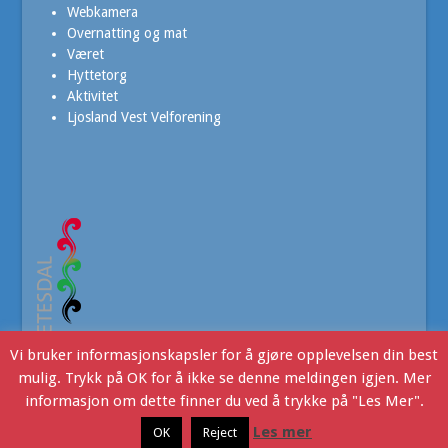
Webkamera
Overnatting og mat
Været
Hyttetorg
Aktivitet
Ljosland Vest Velforening
Vi bruker informasjonskapsler for å gjøre opplevelsen din best
mulig. Trykk på OK for å ikke se denne meldingen igjen. Mer
informasjon om dette finner du ved å trykke på "Les Mer".
Ljoslandinfo
- Copyright © 2016. Webdesign v/JHR Produksjon
Les mer
OK
Reject