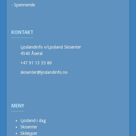
- Spennende
KONTAKT
Ljoslandinfo v/Ljosland Skisenter
4540 Åseral
+47 91 13 35 80
skisenter@ljoslandinfo.no
MENY
Ljosland i dag
Skisenter
Skiløyper