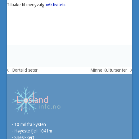
Tilbake til menyvalg
«Aktivitet»
Bortelid seter
Minne Kultursenter
previous
next
post:
post:
- 10 mil fra kysten
- Høyeste fjell 1041m
- Snøsikkert