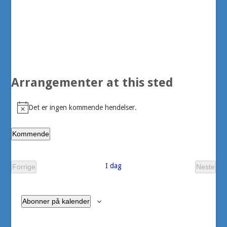
Arrangementer at this sted
Det er ingen kommende hendelser.
Merknad
Kommende
Velg
dato.
I dag
Forrige
Neste
Arrangementer
Arran
Abonner på kalender