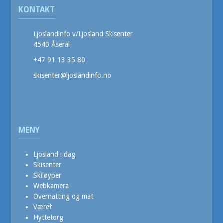
KONTAKT
Ljoslandinfo v/Ljosland Skisenter
4540 Åseral
+47 91 13 35 80
skisenter@ljoslandinfo.no
MENY
Ljosland i dag
Skisenter
Skiløyper
Webkamera
Overnatting og mat
Været
Hyttetorg