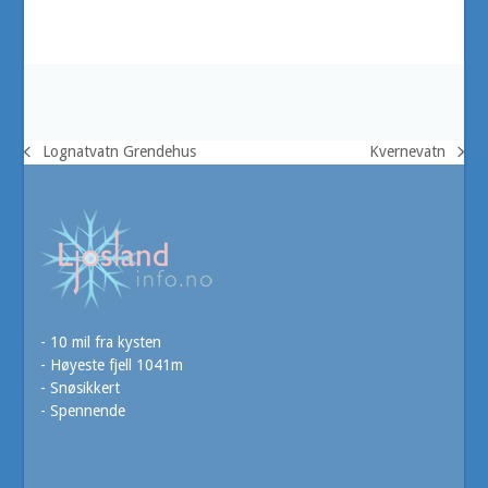
Lognatvatn Grendehus
Kvernevatn
previous
next
post:
post:
- 10 mil fra kysten
- Høyeste fjell 1041m
- Snøsikkert
- Spennende