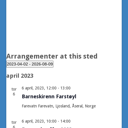
Arrangementer at this sted
2023-04-02
 - 
2026-08-09
Velg
april 2023
dato.
6 april, 2023, 12:00
-
13:00
tor
6
Barneskirenn Farstøyl
Farevatn
Farevatn, Ljosland, Åseral, Norge
6 april, 2023, 10:00
-
14:00
tor
6