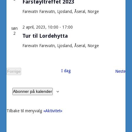
Farstøyltreffet 2023
Farevatn
Farevatn, Ljosland, Åseral, Norge
2 april, 2023, 10:00
-
17:00
søn
2
Tur til Lordehytta
Farevatn
Farevatn, Ljosland, Åseral, Norge
I dag
Arr
Forrige
Neste
Arrangementer
Abonner på kalender
Tilbake til menyvalg
«Aktivitet»