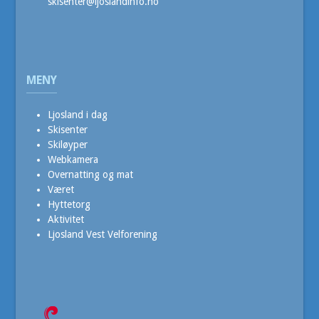
skisenter@ljoslandinfo.no
MENY
Ljosland i dag
Skisenter
Skiløyper
Webkamera
Overnatting og mat
Været
Hyttetorg
Aktivitet
Ljosland Vest Velforening