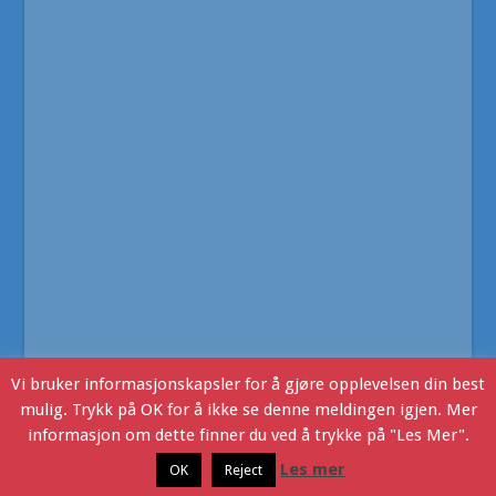
Vi bruker informasjonskapsler for å gjøre opplevelsen din best
mulig. Trykk på OK for å ikke se denne meldingen igjen. Mer
informasjon om dette finner du ved å trykke på "Les Mer".
Ljoslandinfo
- Copyright © 2016. Webdesign v/JHR Produksjon
Les mer
OK
Reject
Ljosland i dag
Kontakt Oss