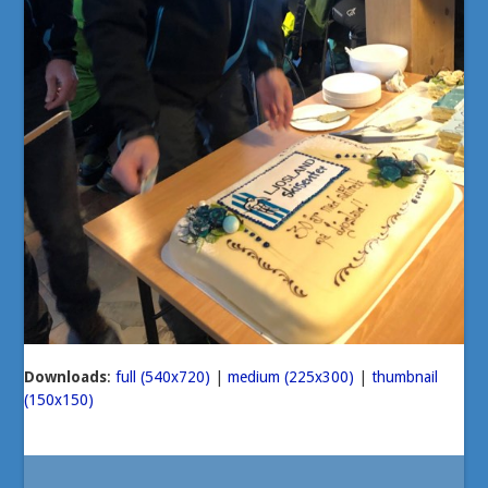
Downloads
:
full (540x720)
|
medium (225x300)
|
thumbnail
(150x150)