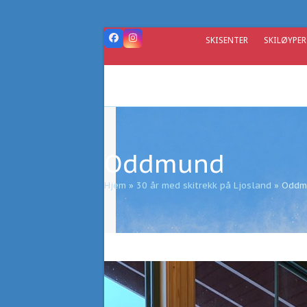
Skip
to
content
SKISENTER
SKILØYPER
Facebook
Instagram
Oddmund
Hjem
»
30 år med skitrekk på Ljosland
»
Oddm