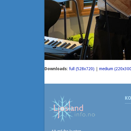
Downloads
:
full (528x720)
|
medium (220x300
KO