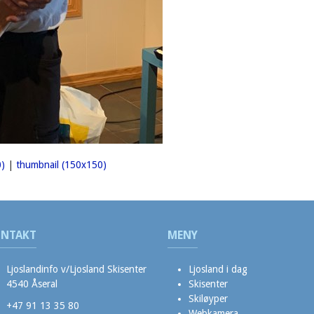
)
|
thumbnail (150x150)
NTAKT
MENY
Ljoslandinfo v/Ljosland Skisenter
Ljosland i dag
4540 Åseral
Skisenter
Skiløyper
+47 91 13 35 80
Webkamera