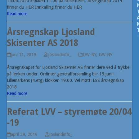
14.06.2020 klokken 11.00 på skisenteret. Årsregnskap 2019
finner du HER Innkalling finner du HER
Read more
Årsregnskap Ljosland
Skisenter AS 2018
juni 11, 2019
ljoslandinfo_
LVV-NY
,
LVV-NY
Årsregnskapet for Ljosland Skisenter AS finner dere ved å trykke
på lenken under. Ordinær generalforsamling blir 19.juni i
Lillemarkens (4.etg) klokken 19.00. Vel møtt! LSS årsregnskap
2018
Read more
Referat LVV – styremøte 20/04
-19
april 29, 2019
ljoslandinfo_