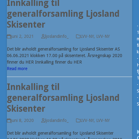
Innkalling til
generalforsamling Ljosland
Skisenter
-
juni 2, 2021
ljoslandinfo_
LVV-NY
,
LVV-NY
m
f
Det blir avholdt generalforsamling for Ljosland Skisenter AS
k
06.06.2021 klokken 17.00 på skisenteret. Årsregnskap 2020
-
finner du HER Innkalling finner du HER
H
Read more
f
Innkalling til
-
S
generalforsamling Ljosland
-
Skisenter
juni 8, 2020
ljoslandinfo_
LVV-NY
,
LVV-NY
Det blir avholdt generalforsamling for Ljosland Skisenter