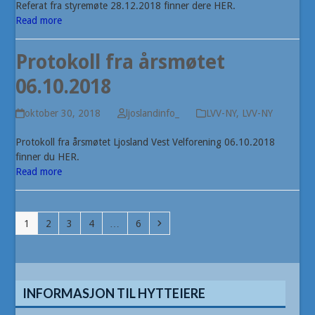
Referat fra styremøte 28.12.2018 finner dere HER.
Read more
Protokoll fra årsmøtet
06.10.2018
oktober 30, 2018
ljoslandinfo_
LVV-NY
,
LVV-NY
Protokoll fra årsmøtet Ljosland Vest Velforening 06.10.2018
finner du HER.
Read more
Page
Page
Page
Page
Page
Next
1
2
3
4
…
6
INFORMASJON TIL HYTTEIERE