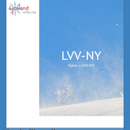
Open
Close
Skip
to
mobile
mobile
content
menu
menu
LVV-NY
Hjem
»
LVV-NY