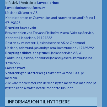
Infoskriv
|
Vedtekter
Løypekjøring:
Løypekjøringen utføres av
Ljosland Skisenter AS.
Kontaktperson er Gunvor Ljosland, gunvor@ljoslandinfo.no |
97190325.
Brøyting hovedvei::
Brøyter delen ved Farvann Fjellheim: Åseral Vakt og Service,
Kenneth Haddeland, 91124222
Resten av veinettet: Ljoslandservice AS, v/ Oddmund
Ljosland, oddmund.ljosland@aseral.kommune.no , 47469292
Brøyting stikkveier og tun::
Ljoslandservice AS, v/
Oddmund Ljosland, oddmund.ljosland@aseral.kommune.no ,
47469292
Lakkenstova:
Velforeningen støtter årlig Lakkenstova med 100,- pr
medlem.
Alle våre medlemmer kan dermed nytte medbrakt mat inne på
hytten uten å måtte betale for dette tilbudet.
INFORMASJON TIL HYTTEIERE