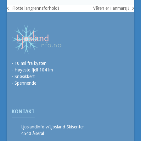
Flotte langrennsforhold!
Våren er i anmarsj!
previous
next
post:
post:
- 10 mil fra kysten
- Høyeste fjell 1041m
- Snøsikkert
- Spennende
KONTAKT
Ljoslandinfo v/Ljosland Skisenter
4540 Åseral