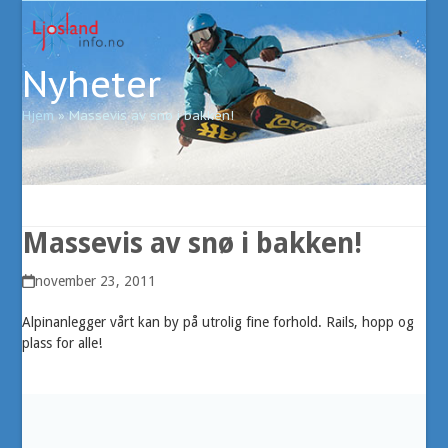
Open
Close
Skip
to
mobile
mobile
content
Nyheter
menu
menu
Hjem
»
Massevis av snø i bakken!
Massevis av snø i bakken!
november 23, 2011
Alpinanlegger vårt kan by på utrolig fine forhold. Rails, hopp og
plass for alle!