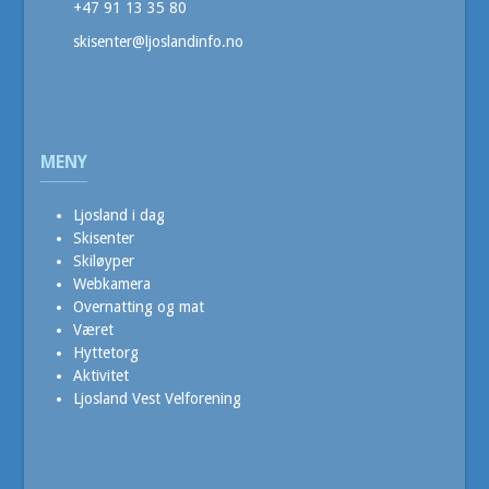
+47 91 13 35 80
skisenter@ljoslandinfo.no
MENY
Ljosland i dag
Skisenter
Skiløyper
Webkamera
Overnatting og mat
Været
Hyttetorg
Aktivitet
Ljosland Vest Velforening