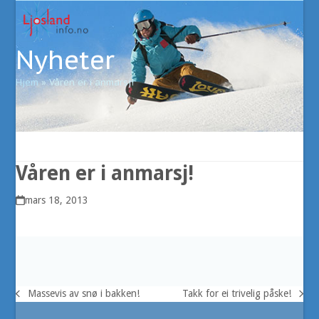
Open
Close
Skip
to
mobile
mobile
content
Nyheter
menu
menu
Hjem
»
Våren er i anmarsj!
Våren er i anmarsj!
mars 18, 2013
Massevis av snø i bakken!
Takk for ei trivelig påske!
previous
next
post:
post: