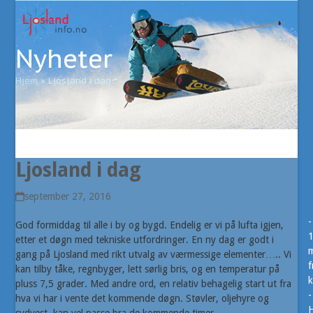
Open
Close
Skip
to
mobile
mobile
content
Nyheter
menu
menu
Hjem
»
Ljosland i dag
Ljosland i dag
september 27, 2016
-
God formiddag til alle i by og bygd. Endelig er vi på lufta igjen,
etter et døgn med tekniske utfordringer. En ny dag er godt i
m
gang på Ljosland med rikt utvalg av værmessige elementer….. Vi
f
kan tilby tåke, regnbyger, lett sørlig bris, og en temperatur på
k
pluss 7,5 grader. Med andre ord, en relativ behagelig start ut fra
-
hva vi har i vente det kommende døgn. Støvler, oljehyre og
H