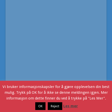
Vi bruker informasjonskapsler for å gjøre opplevelsen din best
mulig. Trykk på OK for å ikke se denne meldingen igjen. Mer
informasjon om dette finner du ved å trykke på "Les Mer".
Ljoslandinfo
- Copyright © 2016. Webdesign v/JHR Produksjon
Les mer
OK
Reject
Ljosland i dag
Kontakt Oss