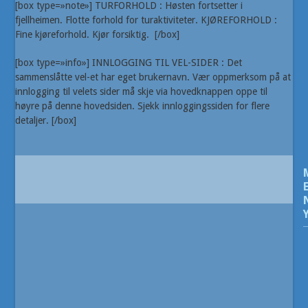
[box type=»note»] TURFORHOLD : Høsten fortsetter i
fjellheimen. Flotte forhold for turaktiviteter.
KJØREFORHOLD :
Fine kjøreforhold. Kjør forsiktig.
[/box]
[box type=»info»] INNLOGGING TIL VEL-SIDER : Det
sammenslåtte vel-et har eget brukernavn. Vær oppmerksom på at
innlogging til velets sider må skje via hovedknappen oppe til
høyre på denne hovedsiden. Sjekk innloggingssiden for flere
detaljer.
[/box]