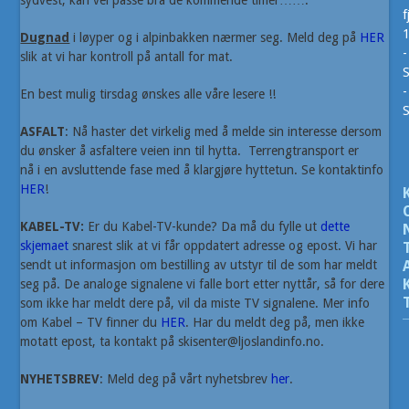
sydvest, kan vel passe bra de kommende timer…….
f
Dugnad
i løyper og i alpinbakken nærmer seg. Meld deg på
HER
-
slik at vi har kontroll på antall for mat.
S
-
En best mulig tirsdag ønskes alle våre lesere !!
ASFALT
: Nå haster det virkelig med å melde sin interesse dersom
du ønsker å asfaltere veien inn til hytta. Terrengtransport er
nå i en avsluttende fase med å klargjøre hyttetun. Se kontaktinfo
HER
!
KABEL-TV:
Er du Kabel-TV-kunde? Da må du fylle ut
dette
skjemaet
snarest slik at vi får oppdatert adresse og epost. Vi har
sendt ut informasjon om bestilling av utstyr til de som har meldt
seg på. De analoge signalene vi falle bort etter nyttår, så for dere
som ikke har meldt dere på, vil da miste TV signalene. Mer info
om Kabel – TV finner du
HER
. Har du meldt deg på, men ikke
motatt epost, ta kontakt på skisenter@ljoslandinfo.no.
NYHETSBREV
: Meld deg på vårt nyhetsbrev
her
.