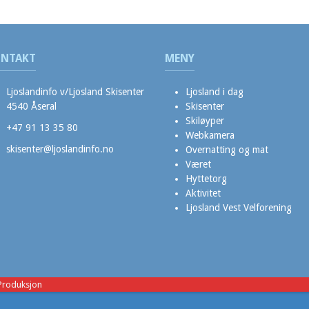
NTAKT
MENY
Ljoslandinfo v/Ljosland Skisenter
Ljosland i dag
4540 Åseral
Skisenter
Skiløyper
+47 91 13 35 80
Webkamera
skisenter@ljoslandinfo.no
Overnatting og mat
Været
Hyttetorg
Aktivitet
Ljosland Vest Velforening
Produksjon