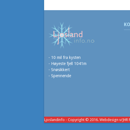
KO
- 10 mil fra kysten
- Høyeste fjell 1041m
- Snøsikkert
- Spennende
Ljoslandinfo
- Copyright © 2016. Webdesign v/JHR 