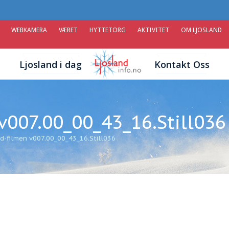
WEBKAMERA
VÆRET
HYTTETORG
AKTIVITET
OM LJOSLAND
Ljosland i dag
Kontakt Oss
v007.00_00_43_16.Still036
d-filmen v007.00_00_43_16.Still036