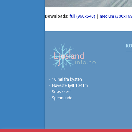
Downloads
:
full (960x540)
|
medium (300x169
KO
- 10 mil fra kysten
- Høyeste fjell 1041m
- Snøsikkert
- Spennende