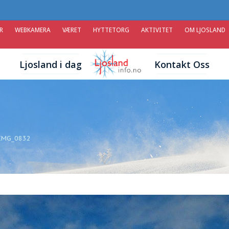
R
WEBKAMERA
VÆRET
HYTTETORG
AKTIVITET
OM LJOSLAND
Ljosland i dag
Kontakt Oss
IMG_0832