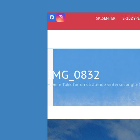
Skip
to
content
SKISENTER
SKILØYPE
Facebook
Instagram
IMG_0832
Hjem
»
Takk for en strålende vintersesong!
»