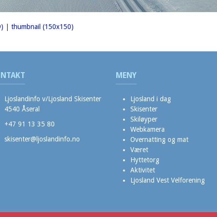
)
|
thumbnail (150x150)
NTAKT
MENY
Ljoslandinfo v/Ljosland Skisenter
Ljosland i dag
4540 Åseral
Skisenter
Skiløyper
+47 91 13 35 80
Webkamera
skisenter@ljoslandinfo.no
Overnatting og mat
Været
Hyttetorg
Aktivitet
Ljosland Vest Velforening