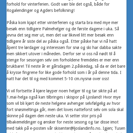
forhold for vinterferien. Godt vær ble det også, både for
Rogalendinger og Agders befolkning!
Påska kom kjapt etter vinterferien og starta bra med mye mer
besøk enn tidligere Palmehelger og de første dagene i uka. Så
jevna det seg mer ut, men det var likevel litt mer besøk enn
tidligere år siste del av påska også. Etter påske har vi nå hatt
åpent tre lørdager og interessen for snø og ski har dabba sakte
men sikkert utover i måneden. Derfor ser vi oss nå nødt til å
stenge for sesongen selv om forholdene fremdeles er mer enn
brukbare! Til neste år er gårsdagen 2.påskedag, så da er det bare
å krysse fingrene for like gode forhold som i år på denne tida. I
natt har det til og med kommet 5-10 cm.nysnø over oss!
Vi vil fortsette å kjøre løyper noen helger til og tar sikte på at
1.mai-helga også kan tilbringes i skispor på Ljosland! Hvor mye
som vil bli kjørt de neste helgene avhenger selvfølgelig av hvor
fort snøsmeltinga går, men det loves natteforst selv om sola skal
skinne på dagen den neste uka. Vi setter stor pris på
tilbakemeldinger og ønsker for neste sesong og tar disse imot
med takk på e-posten vår skisenter@ljoslandinfo.no. Igjen; Tusen