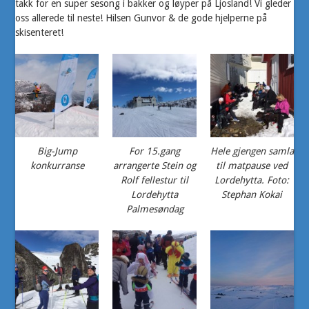
takk for en super sesong i bakker og løyper på Ljosland! Vi gleder
oss allerede til neste! Hilsen Gunvor & de gode hjelperne på
skisenteret!
Big-Jump
For 15.gang
Hele gjengen samla
konkurranse
arrangerte Stein og
til matpause ved
Rolf fellestur til
Lordehytta. Foto:
Lordehytta
Stephan Kokai
Palmesøndag