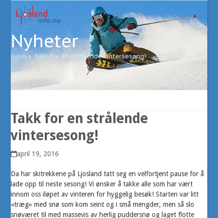
Open
Close
Skip
to
mobile
mobile
content
Nyheter
menu
menu
Hjem
»
Takk for en strålende vintersesong!
Takk for en strålende
vintersesong!
april 19, 2016
Da har skitrekkene på Ljosland tatt seg en velfortjent pause for å
lade opp til neste sesong! Vi ønsker å takke alle som har vært
innom oss iløpet av vinteren for hyggelig besøk! Starten var litt
«træg» med snø som kom seint og i små mengder, men så slo
snøværet til med massevis av herlig puddersnø og laget flotte