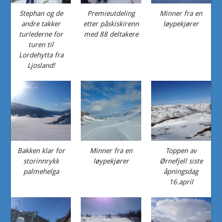
Stephan og de
Premieutdeling
Minner fra en
andre takker
etter påskiskirenn
løypekjører
turlederne for
med 88 deltakere
turen til
Lordehytta fra
Ljosland!
Bakken klar for
Minner fra en
Toppen av
storinnrykk
løypekjører
Ørnefjell siste
palmehelga
åpningsdag
16.april