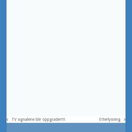
TV signalene blir oppgradert!!
Etterlysning
previous
next
post:
post: