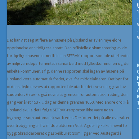
f
-
S
-
Det har vist seg at flere av husene på Ljosland er av en mye eldre
opprinnelse enn tidligere antatt. Den offisielle dokumentering av de
forskjellige husene er nedfelt i en SEFRAK-rapport som ble utarbeidet
av miljøverndepartementet i samarbeid med fylkeskommunen og de
enkelte kommuner. I flg. denne rapporten skal ingen av husene på
Ljosland være automatisk fredet, dvs. fra middelalderen. Det bør for
ordens skyld nevnes at rapporten ble utarbeidet i vesentlig grad av
studenter. En bør også nevne at grensen for automatisk freding den
gang var året 1537. I dag er denne grensen 1650. Med andre ord: På
Ljosland skulle det i følge SEFRAK-rapporten ikke være noen
bygninger som automatisk var fredet. Derfor er det på alle oversikter
over trebygninger fra middelalderen i Vest-Agder fylke kun nevnt to
bygg: Skraddarburet og Espeliburet (som ligger ved Austegard i