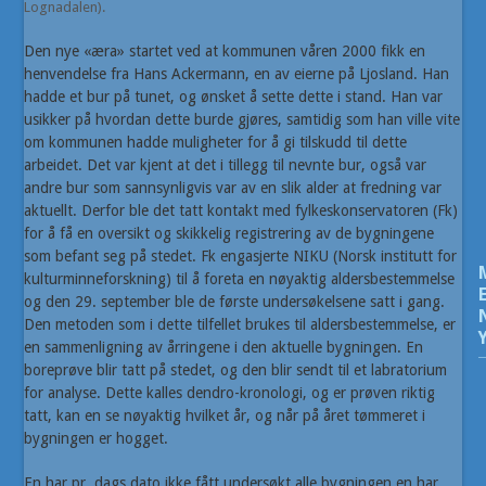
Lognadalen).
Den nye «æra» startet ved at kommunen våren 2000 fikk en
henvendelse fra Hans Ackermann, en av eierne på Ljosland. Han
hadde et bur på tunet, og ønsket å sette dette i stand. Han var
usikker på hvordan dette burde gjøres, samtidig som han ville vite
om kommunen hadde muligheter for å gi tilskudd til dette
arbeidet. Det var kjent at det i tillegg til nevnte bur, også var
andre bur som sannsynligvis var av en slik alder at fredning var
aktuellt. Derfor ble det tatt kontakt med fylkeskonservatoren (Fk)
for å få en oversikt og skikkelig registrering av de bygningene
som befant seg på stedet. Fk engasjerte NIKU (Norsk institutt for
kulturminneforskning) til å foreta en nøyaktig aldersbestemmelse
og den 29. september ble de første undersøkelsene satt i gang.
Den metoden som i dette tilfellet brukes til aldersbestemmelse, er
en sammenligning av årringene i den aktuelle bygningen. En
boreprøve blir tatt på stedet, og den blir sendt til et labratorium
for analyse. Dette kalles dendro-kronologi, og er prøven riktig
tatt, kan en se nøyaktig hvilket år, og når på året tømmeret i
bygningen er hogget.
En har pr. dags dato ikke fått undersøkt alle bygningen en har