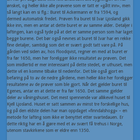
ønsket, og heller ikke alle prøvene som er tatt er «gått inn», men
så langt kan en si flg.: Buret til Ackermann er fra 1594, og
dermed automatisk fredet. Prøven fra buret til Ivar Ljosland gikk
ikke inn, men en antar at dette buret er av samme alder. Detaljer i
laftingen, kan også tyde på at det er samme person som har laget
begge burene. Det bør også nevnes at buret til Ivar har en rekke
fine detaljer, samtidig som det er svært godt tatt vare på. På
gården ved siden av, hos Floodqvist, regner en med at buret er
fra før 1650, men her foreligger ikke resultatet av prøven. Det
som imidlertid er mer interessant på dette stedet, er uthuset, men
dette vil en komme tilbake til nedenfor. Det ble også gjort en
befaring på to av de nedre gårdene, men heller ikke her foreligger
resultatene av de prøver som ble gjort. Når det gjelder buret til
Egenes, antar en at dette er fra før 1650. Det samme gjelder
deler av våningshuset. Det mest spennende var allikevel huset til
Kjell Ljosland. Huset er satt sammen av minst tre forskellige hus,
og på den eldste delen har man oppdaget «finndalshogg» – en
metode for lafting som ikke er benyttet etter svartedauen. Er
dette riktig har en å gjøre med et av svært få trehus i Norge,
utenom stavkirkene som er eldre enn 1350.