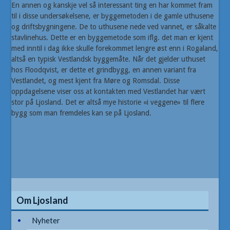
En annen og kanskje vel så interessant ting en har kommet fram
til i disse undersøkelsene, er byggemetoden i de gamle uthusene
og driftsbygningene. De to uthusene nede ved vannet, er såkalte
stavlinehus. Dette er en byggemetode som iflg. det man er kjent
med inntil i dag ikke skulle forekommet lengre øst enn i Rogaland,
altså en typisk Vestlandsk byggemåte. Når det gjelder uthuset
hos Floodqvist, er dette et grindbygg, en annen variant fra
Vestlandet, og mest kjent fra Møre og Romsdal. Disse
oppdagelsene viser oss at kontakten med Vestlandet har vært
stor på Ljosland. Det er altså mye historie «i veggene» til flere
bygg som man fremdeles kan se på Ljosland.
Om Ljosland
Nyheter