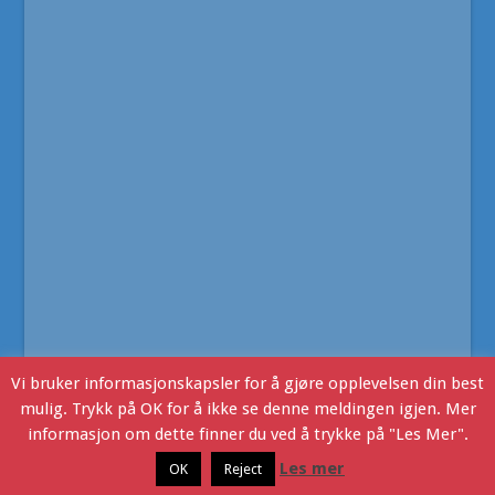
Vi bruker informasjonskapsler for å gjøre opplevelsen din best
mulig. Trykk på OK for å ikke se denne meldingen igjen. Mer
informasjon om dette finner du ved å trykke på "Les Mer".
Ljoslandinfo
- Copyright © 2016. Webdesign v/JHR Produksjon
Les mer
OK
Reject
Ljosland i dag
Kontakt Oss